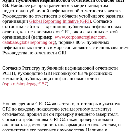
Аудит публичной нефинансовой отчетности согласно GRI
G4.
Наиболее распространенным в мире стандартом
подготовки публичной нефинансовой отчетности является
Руководство по отчетности в области устойчивого развития
организации
Global Reporting Initiative (GRI)
. Согласно
статистике сайтов — хранилищ публичных нефинансовых
отчетов, как независимых от GRI, так и связанных с этой
организацией (например,
www.corporateregister.com,
d
atabase.globalreporting.org
), порядка 80 % публичных
нефинансовых отчетов в мире составляются с использованием
Руководства по отчетности GRI.
Согласно Регистру публичной нефинансовой отчетности
РСПП, Руководство GRI используют 83 % российских
компаний, публикующих нефинансовые отчеты
(
rspp.ru/simplepage/157
).
Нововведением GRI G4 является то, что теперь в указателе
GRI по каждому показателю (стандартному элементу)
отмечается, прошел ли он проверку внешнего заверителя.
Согласно требованиям GRI G4 такая проверка должна
оценивать и достоверность информации по показателям, и
соответствие его раскрытия руководству. Наличие у