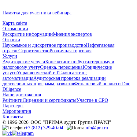
Памятка для участника вебинара
Карта сайта
О компании
Раскрытие информации
Мнения экспертов
Отрасли
Наукоемкое и дискретное производство
Нефтегазовая
отрасль
Строительство
Розничная торговля
Услуги
Аудиторские услуги
Консалтинг по бухгалтерскому и
налоговому учету
Оценка, переоценка
Юридические
услуги
Управленческий и IT-консалтинг,
автоматизация
Аудиторская проверка реализации
долгосрочных программ развития
Финансовый анализ и Due
Diligence
Наши достижения
Рейтинги
Лицензии и сертификаты
Участие в СРО
Партнеры
Мероприятия
Контакты
© 1996-
2026
| ООО "ПРИМА аудит. Группа ПРАУД"
+7 (812) 329-40-04
|
info@pra.ru