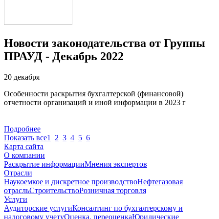
Новости законодательства от Группы
ПРАУД - Декабрь 2022
20 декабря
Особенности раскрытия бухгалтерской (финансовой)
отчетности организаций и иной информации в 2023 г
Подробнее
Показать все
1
2
3
4
5
6
Карта сайта
О компании
Раскрытие информации
Мнения экспертов
Отрасли
Наукоемкое и дискретное производство
Нефтегазовая
отрасль
Строительство
Розничная торговля
Услуги
Аудиторские услуги
Консалтинг по бухгалтерскому и
налоговому учету
Оценка, переоценка
Юридические